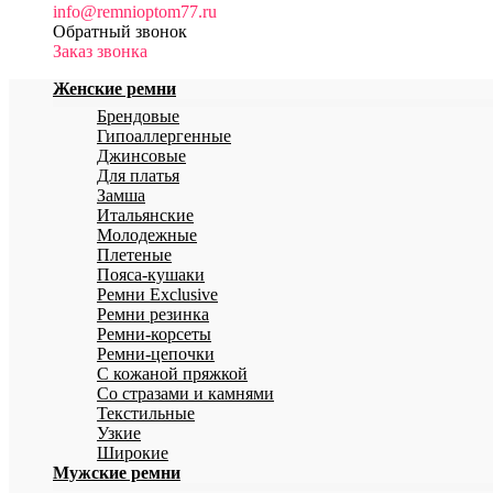
info@remnioptom77.ru
Обратный звонок
Заказ звонка
Женские ремни
Брендовые
Гипоаллергенные
Джинсовые
Для платья
Замша
Итальянские
Молодежные
Плетеные
Пояса-кушаки
Ремни Exclusive
Ремни резинка
Ремни-корсеты
Ремни-цепочки
С кожаной пряжкой
Со стразами и камнями
Текстильные
Узкие
Широкие
Мужские ремни