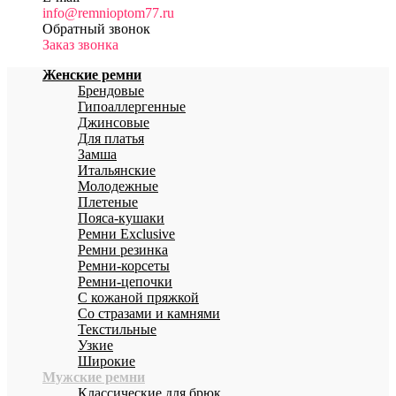
info@remnioptom77.ru
Обратный звонок
Заказ звонка
Женские ремни
Брендовые
Гипоаллергенные
Джинсовые
Для платья
Замша
Итальянские
Молодежные
Плетеные
Пояса-кушаки
Ремни Exclusive
Ремни резинка
Ремни-корсеты
Ремни-цепочки
С кожаной пряжкой
Со стразами и камнями
Текстильные
Узкие
Широкие
Мужские ремни
Классические для брюк