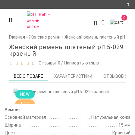
Регистрация
0
Авторизация
Главная
Женские ремни
Женский ремень плетеный pl15-02
О компании
Женский ремень плетеный pl15-029
Доставка и оплата
красный
Отзывы: 0
Написать отзыв
/
Условия
сотрудничества
ВСЕ О ТОВАРЕ
ХАРАКТЕРИСТИКИ
ОТЗЫВОВ (0)
Политика
конфиденциальности
NEW
Контакты
TOP
Ремни:
Отзывы
Основной материал
Натуральная кожа
Ширина
Новости
15 мм
Цвет
Красный