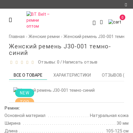
Регистрация
0
Авторизация
Главная
Женские ремни
Женский ремень J30-001 темно-с
О компании
Женский ремень J30-001 темно-
Доставка и оплата
синий
Отзывы: 0
Написать отзыв
/
Условия
сотрудничества
ВСЕ О ТОВАРЕ
ХАРАКТЕРИСТИКИ
ОТЗЫВОВ (0)
Политика
конфиденциальности
NEW
Контакты
TOP
Ремни:
Отзывы
Основной материал
Натуральная кожа
Ширина
Новости
30 мм
Длина
105-125 см