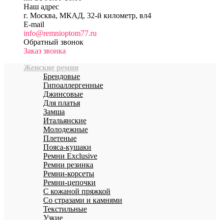
Наш адрес
г. Москва, МКАД, 32-й километр, вл4
E-mail
info@remnioptom77.ru
Обратный звонок
Заказ звонка
Женские ремни
Брендовые
Гипоаллергенные
Джинсовые
Для платья
Замша
Итальянские
Молодежные
Плетеные
Пояса-кушаки
Ремни Exclusive
Ремни резинка
Ремни-корсеты
Ремни-цепочки
С кожаной пряжкой
Со стразами и камнями
Текстильные
Узкие