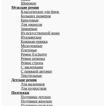
Широкие
Мужские ремни
Классические для брюк
Больших размеров
Брендовые
Для джинсов
Замшевые
Из искусственной кожи
Итальянские
Кожаная пряжка
Молодежные
Плетеные
Ремни Exclusive
Ремни резинка
Ремни стропа
С заклепками
С пряжкой автомат
Текстильные
Детские ремни
Для мальчиков
Для подростков
Подтяжки
Подтяжки детские
Подтяжки женские
Подтяжки мужские