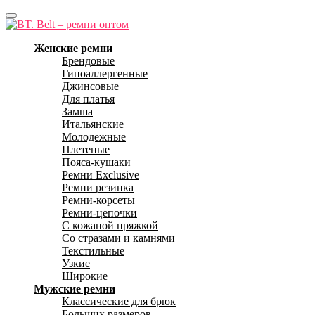
Женские ремни
Брендовые
Гипоаллергенные
Джинсовые
Для платья
Замша
Итальянские
Молодежные
Плетеные
Пояса-кушаки
Ремни Exclusive
Ремни резинка
Ремни-корсеты
Ремни-цепочки
С кожаной пряжкой
Со стразами и камнями
Текстильные
Узкие
Широкие
Мужские ремни
Классические для брюк
Больших размеров