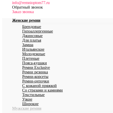
info@remnioptom77.ru
Обратный звонок
Заказ звонка
Женские ремни
Брендовые
Гипоаллергенные
Джинсовые
Для платья
Замша
Итальянские
Молодежные
Плетеные
Пояса-кушаки
Ремни Exclusive
Ремни резинка
Ремни-корсеты
Ремни-цепочки
С кожаной пряжкой
Со стразами и камнями
Текстильные
Узкие
Широкие
Мужские ремни