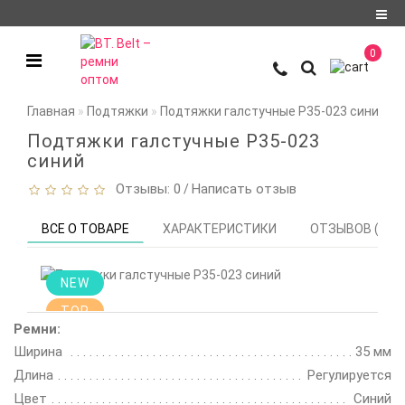
Регистрация
0
Авторизация
Главная
Подтяжки
Подтяжки галстучные P35-023 синий
О компании
Подтяжки галстучные P35-023
Доставка и оплата
синий
Отзывы: 0
Написать отзыв
/
Условия
сотрудничества
ВСЕ О ТОВАРЕ
ХАРАКТЕРИСТИКИ
ОТЗЫВОВ (0)
Политика
конфиденциальности
NEW
Контакты
TOP
Ремни:
Отзывы
Ширина
35 мм
Длина
Новости
Регулируется
Цвет
Синий