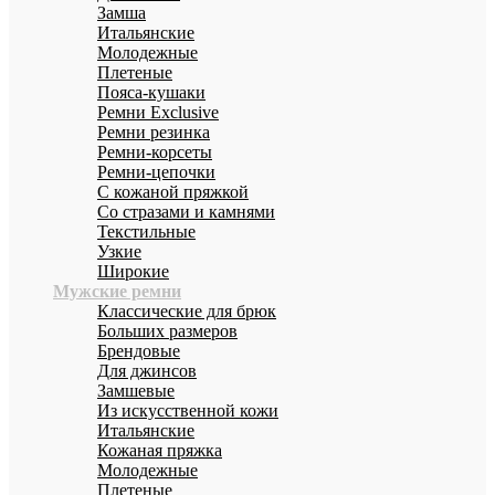
Замша
Итальянские
Молодежные
Плетеные
Пояса-кушаки
Ремни Exclusive
Ремни резинка
Ремни-корсеты
Ремни-цепочки
С кожаной пряжкой
Со стразами и камнями
Текстильные
Узкие
Широкие
Мужские ремни
Классические для брюк
Больших размеров
Брендовые
Для джинсов
Замшевые
Из искусственной кожи
Итальянские
Кожаная пряжка
Молодежные
Плетеные