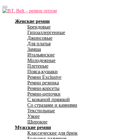
Женские ремни
Брендовые
Гипоаллергенные
Джинсовые
Для платья
Замша
Итальянские
Молодежные
Плетеные
Пояса-кушаки
Ремни Exclusive
Ремни резинка
Ремни-корсеты
Ремни-цепочки
С кожаной пряжкой
Со стразами и камнями
Текстильные
Узкие
Широкие
Мужские ремни
Классические для брюк
Больших размеров